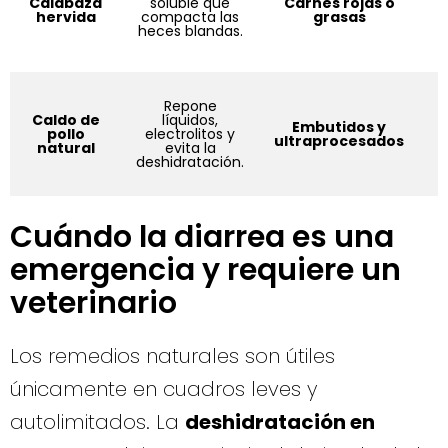
Calabaza
soluble que
Carnes rojas o
i
hervida
compacta las
grasas
heces blandas.
Repone
Caldo de
líquidos,
Embutidos y
pollo
electrolitos y
ultraprocesados
natural
evita la
deshidratación.
Cuándo la diarrea es una
emergencia y requiere un
veterinario
Los remedios naturales son útiles
únicamente en cuadros leves y
autolimitados. La
deshidratación en