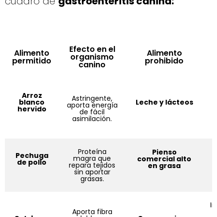
cuadro de
gastroenteritis canina:
Efecto en el
Alimento
Alimento
organismo
permitido
prohibido
canino
Arroz
Astringente,
blanco
Leche y lácteos
aporta energía
hervido
de fácil
asimilación.
p
Proteína
Pienso
S
Pechuga
magra que
comercial alto
e
de pollo
repara tejidos
en grasa
y
sin aportar
grasas.
I
Aporta fibra