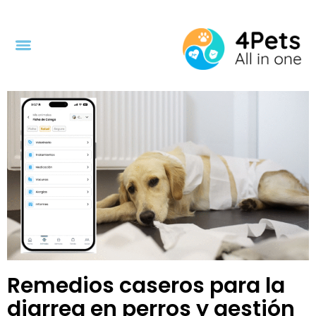
Skip
to
content
Menu
Remedios caseros para la
diarrea en perros y gestión